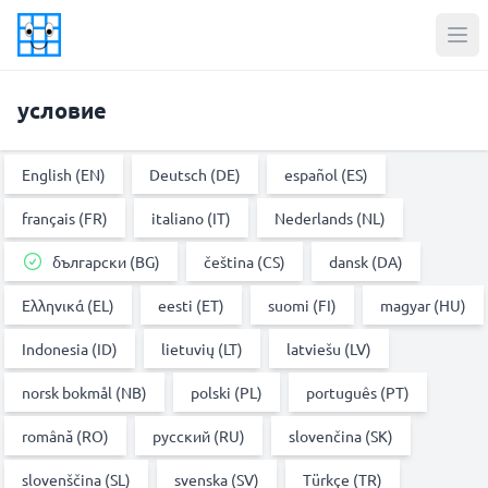
условие
English (EN)
Deutsch (DE)
español (ES)
français (FR)
italiano (IT)
Nederlands (NL)
български (BG)
čeština (CS)
dansk (DA)
Ελληνικά (EL)
eesti (ET)
suomi (FI)
magyar (HU)
Indonesia (ID)
lietuvių (LT)
latviešu (LV)
norsk bokmål (NB)
polski (PL)
português (PT)
română (RO)
русский (RU)
slovenčina (SK)
slovenščina (SL)
svenska (SV)
Türkçe (TR)