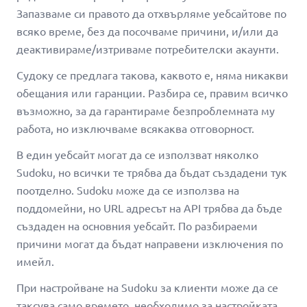
Запазваме си правото да отхвърляме уебсайтове по
всяко време, без да посочваме причини, и/или да
деактивираме/изтриваме потребителски акаунти.
Судоку се предлага такова, каквото е, няма никакви
обещания или гаранции. Разбира се, правим всичко
възможно, за да гарантираме безпроблемната му
работа, но изключваме всякаква отговорност.
В един уебсайт могат да се използват няколко
Sudoku, но всички те трябва да бъдат създадени тук
поотделно. Sudoku може да се използва на
поддомейни, но URL адресът на API трябва да бъде
създаден на основния уебсайт. По разбираеми
причини могат да бъдат направени изключения по
имейл.
При настройване на Sudoku за клиенти може да се
таксува само времето, необходимо за настройката.