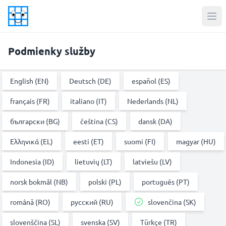
Podmienky služby
English (EN)
Deutsch (DE)
español (ES)
français (FR)
italiano (IT)
Nederlands (NL)
български (BG)
čeština (CS)
dansk (DA)
Ελληνικά (EL)
eesti (ET)
suomi (FI)
magyar (HU)
Indonesia (ID)
lietuvių (LT)
latviešu (LV)
norsk bokmål (NB)
polski (PL)
português (PT)
română (RO)
русский (RU)
slovenčina (SK)
slovenščina (SL)
svenska (SV)
Türkçe (TR)