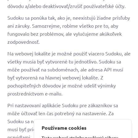
dôvodu a/alebo deaktivovať/zrušiť používateľské účty.
Sudoku sa ponúka tak, ako je, neexistujú žiadne prísľuby
ani záruky. Samozrejme, robíme všetko pre to, aby
fungovalo bez problémov, ale vylučujeme akúkoľvek
zodpovednosť.
Na webovej lokalite je možné použiť viacero Sudoku, ale
všetky musia byť vytvorené tu jednotlivo. Sudoku sa
môže používať na subdoménach, ale adresa API musí
byť vytvorená na hlavnej webovej lokalite. Z
pochopiteľných dôvodov je možné udeliť výnimky
prostredníctvom e-mailu.
Pri nastavovaní aplikácie Sudoku pre zákazníkov sa
môže účtovať len čas potrebný na nastavenie. Za
Sudoku sa neplatia žiadne mesačné poplatky a zákazník
Používame cookies
musí byť pridaný do tímu, aby bol oboznámený s týmito
pravidlami.
Tieto webové stránky používajú súbory